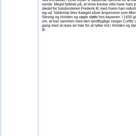
Ved tronskiftet i 1648 finder vi Valdemar hjemme for at fisk
vande. Meget tydede på, at visse kredse ville have ham p
stedet for halvbroderen Frederik III, med hvem han naturl
sig ud. Valdemar blev frataget såvel årspension som title
Slesvig og Holsten og søgte støtte hos kejseren. I 1650 gi
om, at han sammen med den landflygtige svoger Corfitz Ul
gang med at rejse en hær for at rykke ind i Holsten og sty
III.