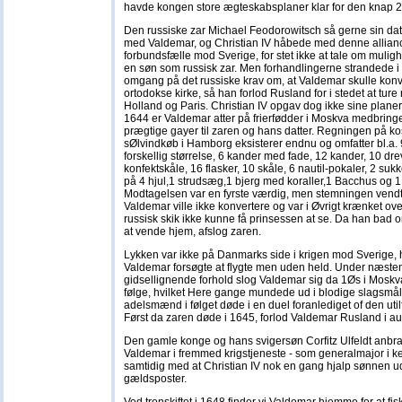
havde kongen store ægteskabsplaner klar for den knap 2
Den russiske zar Michael Feodorowitsch så gerne sin datte
med Valdemar, og Christian IV håbede med denne allianc
forbundsfælle mod Sverige, for stet ikke at tale om muligh
en søn som russisk zar. Men forhandlingerne strandede i 
omgang på det russiske krav om, at Valdemar skulle konve
ortodokse kirke, så han forlod Rusland for i stedet at ture 
Holland og Paris. Christian IV opgav dog ikke sine planer.
1644 er Valdemar atter på frierfødder i Moskva medbrin
prægtige gayer til zaren og hans datter. Regningen på ko
sØlvindkøb i Hamborg eksisterer endnu og omfatter bl.a. 
forskellig størrelse, 6 kander med fade, 12 kander, 10 dr
konfektskåle, 16 flasker, 10 skåle, 6 nautil-pokaler, 2 suk
på 4 hjul,1 strudsæg,1 bjerg med koraller,1 Bacchus og 1
Modtagelsen var en fyrste værdig, men stemningen vendte
Valdemar ville ikke konvertere og var i Øvrigt krænket over
russisk skik ikke kunne få prinsessen at se. Da han bad om 
at vende hjem, afslog zaren.
Lykken var ikke på Danmarks side i krigen mod Sverige, 
Valdemar forsøgte at flygte men uden held. Under næste
gidsellignende forhold slog Valdemar sig da 1Øs i Moskv
følge, hvilket Here gange mundede ud i blodige slagsmål -
adelsmænd i følget døde i en duel foranlediget of den utilf
Først da zaren døde i 1645, forlod Valdemar Rusland i 
Den gamle konge og hans svigersøn Corfitz Ulfeldt anbr
Valdemar i fremmed krigstjeneste - som generalmajor i k
samtidig med at Christian IV nok en gang hjalp sønnen u
gældsposter.