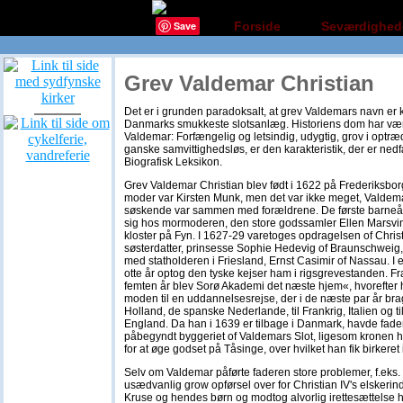
Save
Forside
Seværdighed
Grev Valdemar Christian
Det er i grunden paradoksalt, at grev Valdemars navn er kny
Danmarks smukkeste slotsanlæg. Historiens dom har vær
Valdemar: Forfængelig og letsindig, udygtig, grov i optræd
ganske samvittighedsløs, er den karakteristik, der er ned
Biografisk Leksikon.
Grev Valdemar Christian blev født i 1622 på Frederiksbor
moder var Kirsten Munk, men det var ikke meget, Valdem
søskende var sammen med forældrene. De første barneå
sig hos mormoderen, den store godssamler Ellen Marsvi
kloster på Fyn. I 1627-29 varetoges opdragelsen of Christ
søsterdatter, prinsesse Sophie Hedevig of Braunschweig, 
med statholderen i Friesland, Ernst Casimir of Nassau. I e
otte år optog den tyske kejser ham i rigsgrevestanden. Fra 
femten år blev Sorø Akademi det næste hjem«, hvorefter 
moden til en uddannelsesrejse, der i de næste par år br
Holland, de spanske Nederlande, til Frankrig, Italien og til 
England. Da han i 1639 er tilbage i Danmark, havde fad
påbegyndt byggeriet of Valdemars Slot, ligesom kronen 
for at øge godset på Tåsinge, over hvilket han fik birkeret 
Selv om Valdemar påførte faderen store problemer, f.eks.
usædvanlig grow opførsel over for Christian IV's elskeri
Kruse og hendes børn og modtog alvorlig irettesættelse h